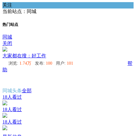
关注
当前站点：同城
热门站点
同城
关闭
大家都在搜：好工作
浏览:
1.74万
发布:
100
用户:
101
帮
助
同城头条
全部
18人看过
18人看过
18人看过