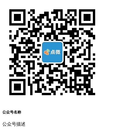
公众号名称
公众号描述