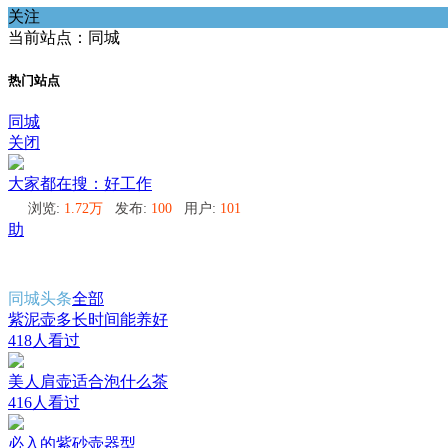
关注
当前站点：同城
热门站点
同城
关闭
大家都在搜：好工作
浏览:
1.72万
发布:
100
用户:
101
助
同城头条
全部
紫泥壶多长时间能养好
418人看过
美人肩壶适合泡什么茶
416人看过
必入的紫砂壶器型